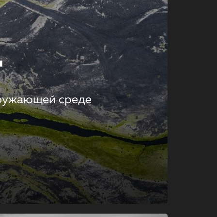
т
кружающей среде