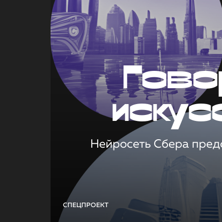
Гово
искус
Нейросеть Сбера предс
СПЕЦПРОЕКТ