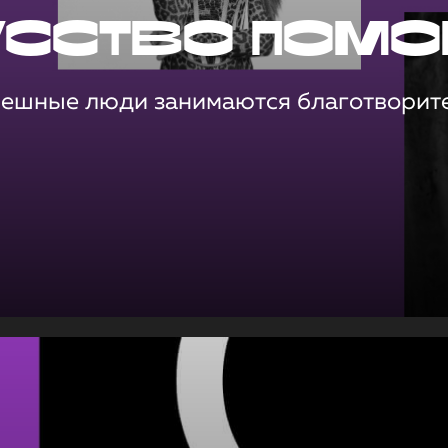
усство помо
пешные люди занимаются благотворит