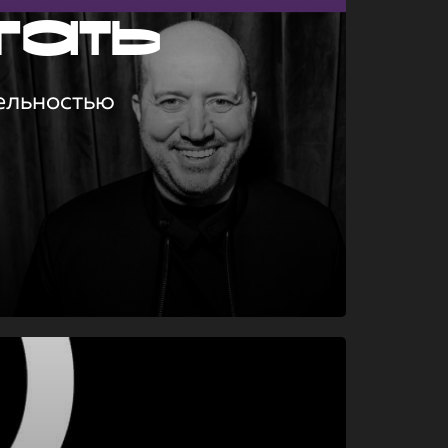
гать
ельностью