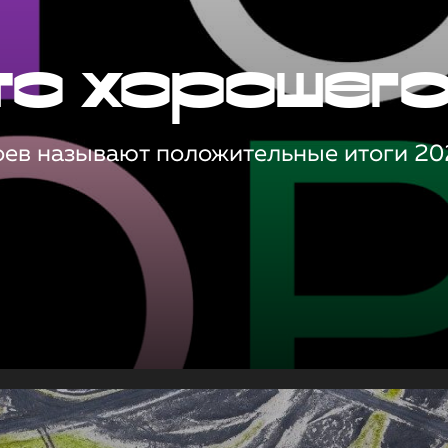
то хорошег
оев называют положительные итоги 20