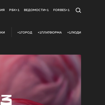
МИЯ
РБК+1
ВЕДОМОСТИ+1
FORBES+1
ИКИ
+1ГОРОД
+1ПЛАТФОРМА
+1ЛЮДИ
23