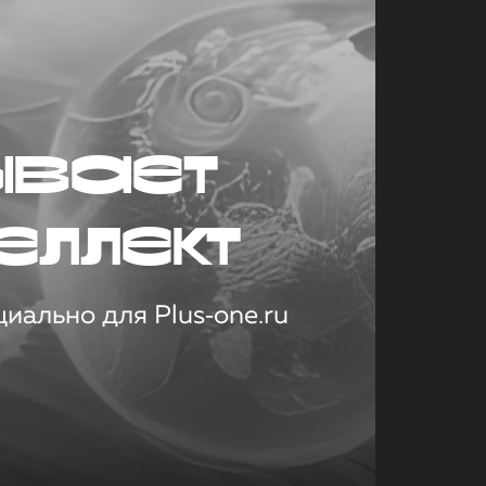
ывает
еллект
иально для Plus‑one.ru