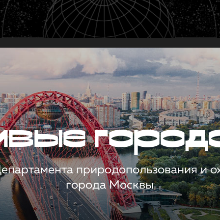
чивые город
 Департамента природопользования и 
города Москвы