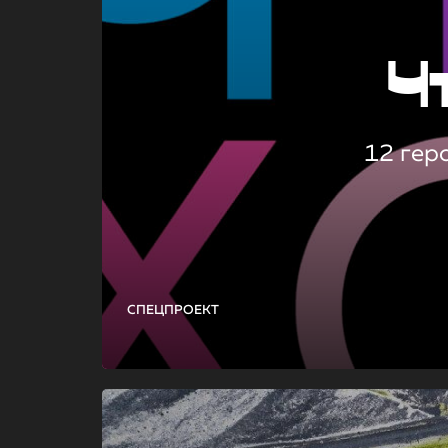
Ч
12 гер
СПЕЦПРОЕКТ