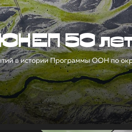
ЮНЕП 50 ле
ытий в истории Программы ООН по о