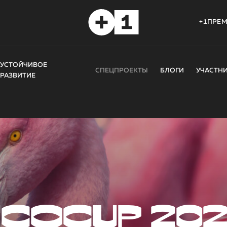
+1ПРЕ
УСТОЙЧИВОЕ
СПЕЦПРОЕКТЫ
БЛОГИ
УЧАСТН
РАЗВИТИЕ
COCUP 20