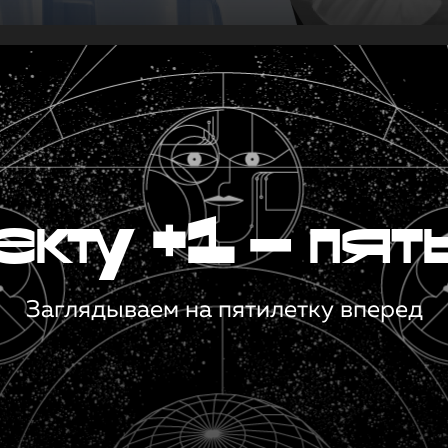
кту +1 — пят
Заглядываем на пятилетку вперед