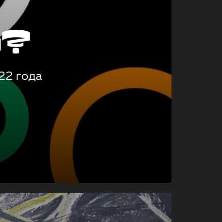
о?
22 года