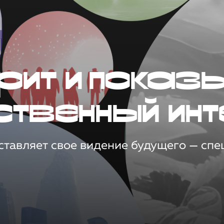
рит и показ
ственный инт
тавляет свое видение будущего — спец