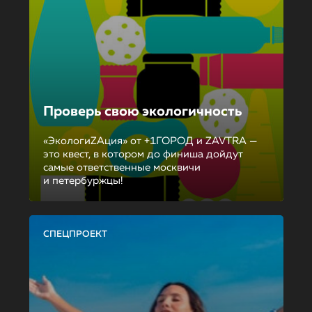
Проверь свою экологичность
«ЭкологиZAция» от +1ГОРОД и ZAVTRA —
это квест, в котором до финиша дойдут
самые ответственные москвичи
и петербуржцы!
СПЕЦПРОЕКТ