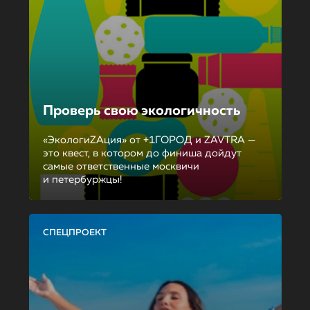
Проверь свою экологичность
«ЭкологиZAция» от +1ГОРОД и ZAVTRA —
это квест, в котором до финиша дойдут
самые ответственные москвичи
и петербуржцы!
СПЕЦПРОЕКТ