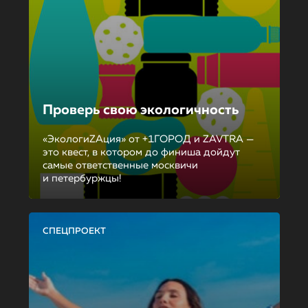
Проверь свою экологичность
«ЭкологиZAция» от +1ГОРОД и ZAVTRA —
это квест, в котором до финиша дойдут
самые ответственные москвичи
и петербуржцы!
СПЕЦПРОЕКТ