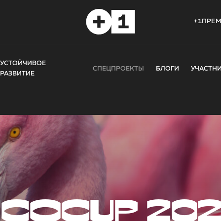
+1ПРЕ
УСТОЙЧИВОЕ
СПЕЦПРОЕКТЫ
БЛОГИ
УЧАСТН
РАЗВИТИЕ
COCUP 20