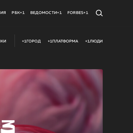
МИЯ
РБК+1
ВЕДОМОСТИ+1
FORBES+1
ИКИ
+1ГОРОД
+1ПЛАТФОРМА
+1ЛЮДИ
23