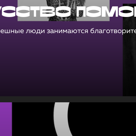
усство помо
пешные люди занимаются благотворит