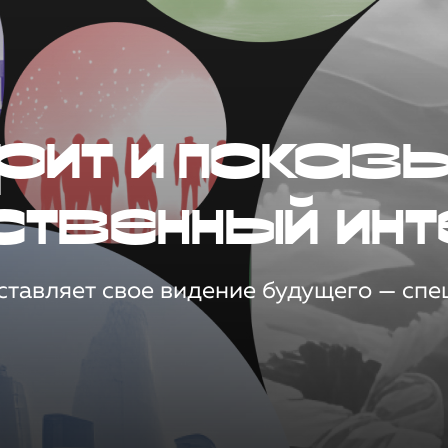
рит и показ
ственный инт
тавляет свое видение будущего — спец