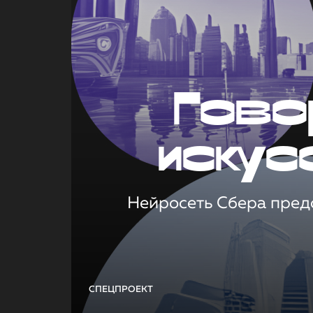
Гово
искус
Нейросеть Сбера предс
СПЕЦПРОЕКТ