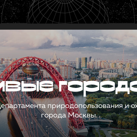
чивые город
 Департамента природопользования и 
города Москвы