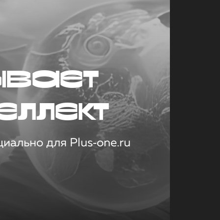
ывает
еллект
иально для Plus‑one.ru