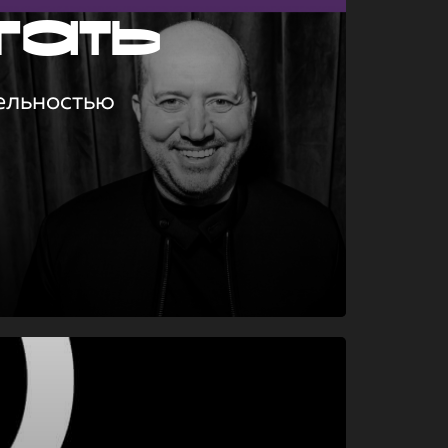
гать
ельностью