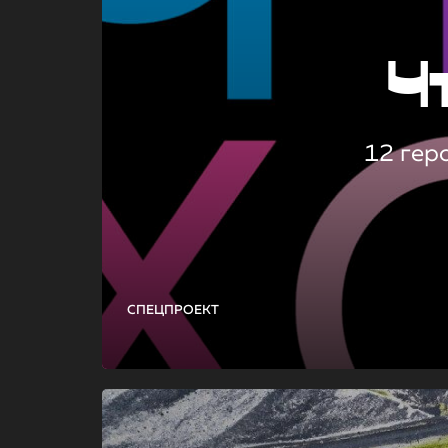
Ч
12 гер
СПЕЦПРОЕКТ