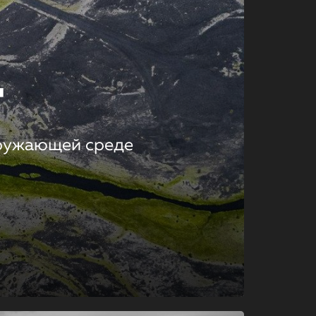
т
кружающей среде