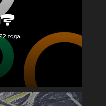
о?
22 года