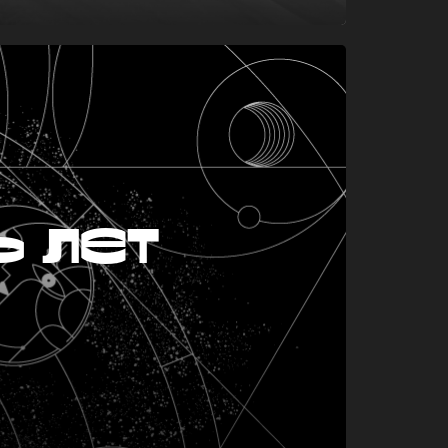
ь лет