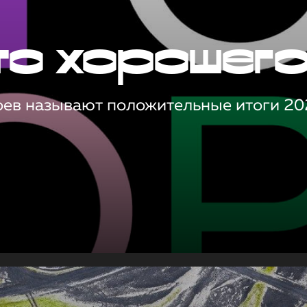
то хорошег
оев называют положительные итоги 20