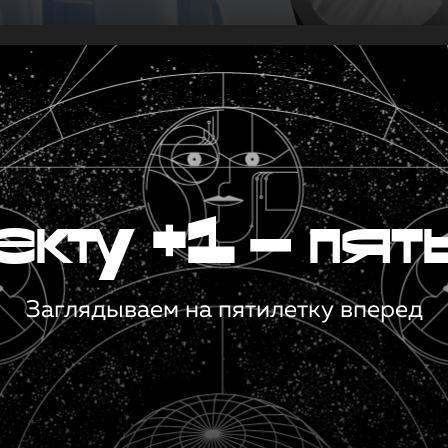
кту +1 — пят
Заглядываем на пятилетку вперед