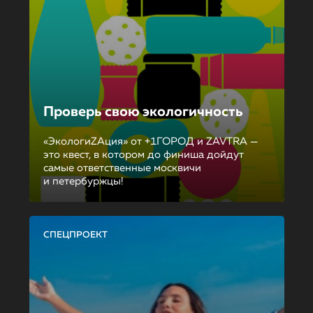
Проверь свою экологичность
«ЭкологиZAция» от +1ГОРОД и ZAVTRA —
это квест, в котором до финиша дойдут
самые ответственные москвичи
и петербуржцы!
СПЕЦПРОЕКТ