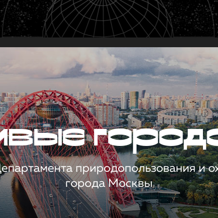
чивые город
 Департамента природопользования и 
города Москвы