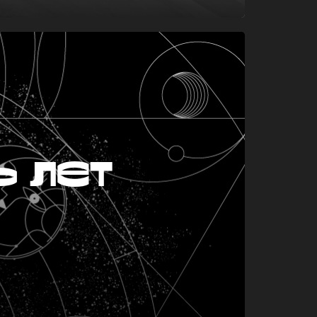
ь лет