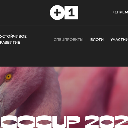
+1ПРЕ
УСТОЙЧИВОЕ
СПЕЦПРОЕКТЫ
БЛОГИ
УЧАСТН
РАЗВИТИЕ
COCUP 20