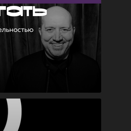
гать
ельностью