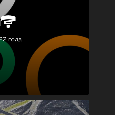
о?
22 года