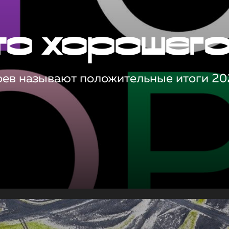
то хорошег
оев называют положительные итоги 20