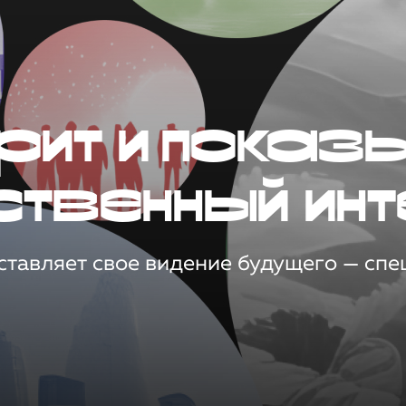
рит и показ
ственный инт
тавляет свое видение будущего — спец