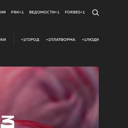
МИЯ
РБК+1
ВЕДОМОСТИ+1
FORBES+1
ИКИ
+1ГОРОД
+1ПЛАТФОРМА
+1ЛЮДИ
23