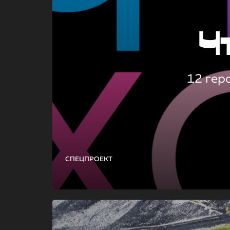
Ч
12 гер
СПЕЦПРОЕКТ