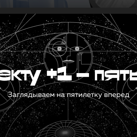
кту +1 — пят
Заглядываем на пятилетку вперед