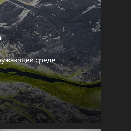
т
кружающей среде