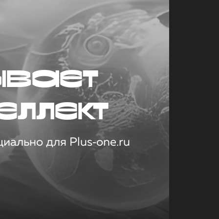
ывает
еллект
иально для Plus‑one.ru