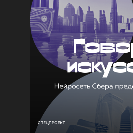
Гово
искус
Нейросеть Сбера предс
СПЕЦПРОЕКТ