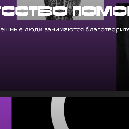
усство помо
пешные люди занимаются благотворит