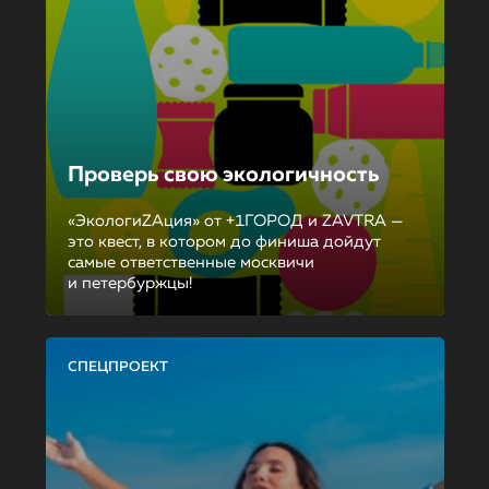
Проверь свою экологичность
«ЭкологиZAция» от +1ГОРОД и ZAVTRA —
это квест, в котором до финиша дойдут
самые ответственные москвичи
и петербуржцы!
СПЕЦПРОЕКТ