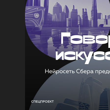
Гово
искус
Нейросеть Сбера предс
СПЕЦПРОЕКТ