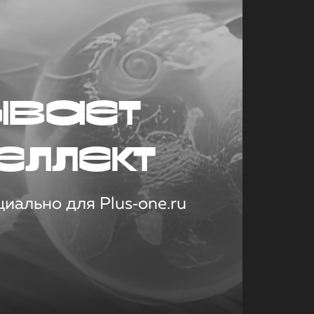
ывает
еллект
иально для Plus‑one.ru