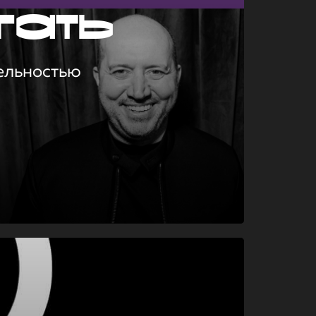
гать
ельностью