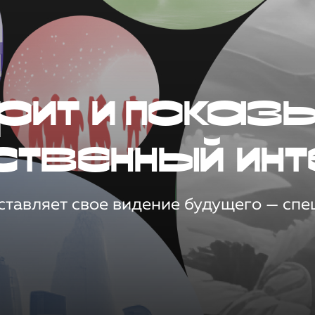
рит и показ
ственный инт
тавляет свое видение будущего — спец