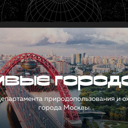
чивые город
 Департамента природопользования и 
города Москвы