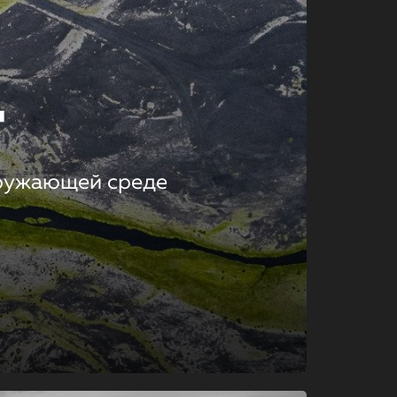
т
кружающей среде