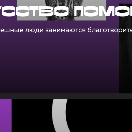
усство помо
пешные люди занимаются благотворит