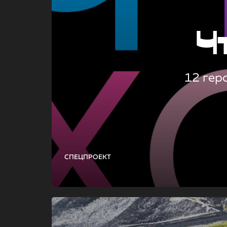
Ч
12 гер
СПЕЦПРОЕКТ