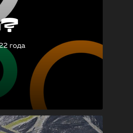
о?
22 года