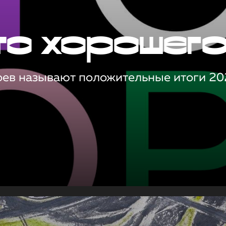
то хорошег
оев называют положительные итоги 20