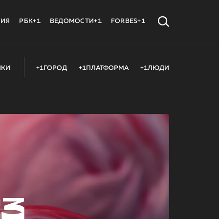
МИЯ
РБК+1
ВЕДОМОСТИ+1
FORBES+1
ИКИ
+1ГОРОД
+1ПЛАТФОРМА
+1ЛЮДИ
23