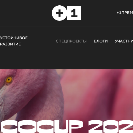
+1ПРЕ
УСТОЙЧИВОЕ
СПЕЦПРОЕКТЫ
БЛОГИ
УЧАСТН
РАЗВИТИЕ
COCUP 20