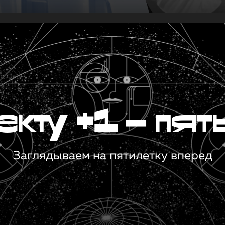
кту +1 — пят
Заглядываем на пятилетку вперед