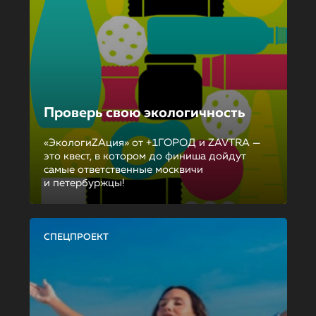
Проверь свою экологичность
«ЭкологиZAция» от +1ГОРОД и ZAVTRA —
это квест, в котором до финиша дойдут
самые ответственные москвичи
и петербуржцы!
СПЕЦПРОЕКТ