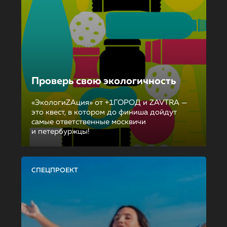
Проверь свою экологичность
«ЭкологиZAция» от +1ГОРОД и ZAVTRA —
это квест, в котором до финиша дойдут
самые ответственные москвичи
и петербуржцы!
СПЕЦПРОЕКТ