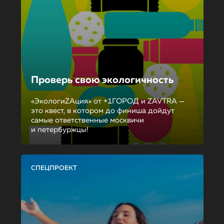
Проверь свою экологичность
«ЭкологиZAция» от +1ГОРОД и ZAVTRA —
это квест, в котором до финиша дойдут
самые ответственные москвичи
и петербуржцы!
СПЕЦПРОЕКТ