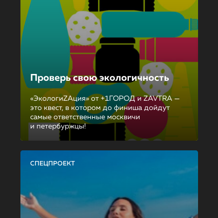
Проверь свою экологичность
«ЭкологиZAция» от +1ГОРОД и ZAVTRA —
это квест, в котором до финиша дойдут
самые ответственные москвичи
и петербуржцы!
СПЕЦПРОЕКТ