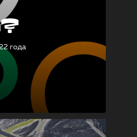
о?
22 года