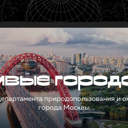
чивые город
 Департамента природопользования и 
города Москвы