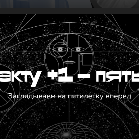
кту +1 — пят
Заглядываем на пятилетку вперед