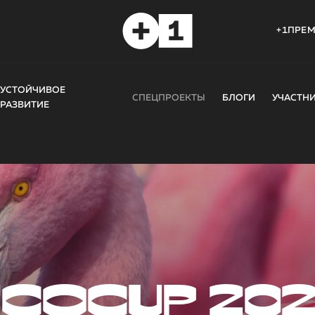
+1ПРЕ
УСТОЙЧИВОЕ
СПЕЦПРОЕКТЫ
БЛОГИ
УЧАСТН
РАЗВИТИЕ
COCUP 20