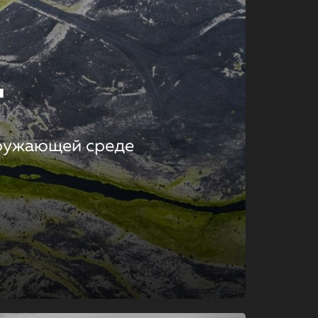
т
кружающей среде