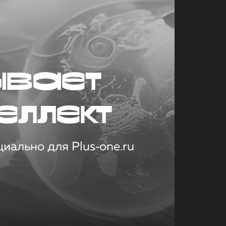
ывает
еллект
иально для Plus‑one.ru