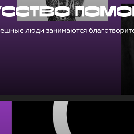
усство помо
пешные люди занимаются благотворит