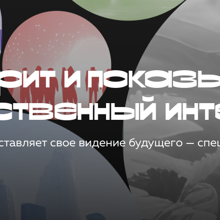
рит и показ
ственный инт
тавляет свое видение будущего — спец