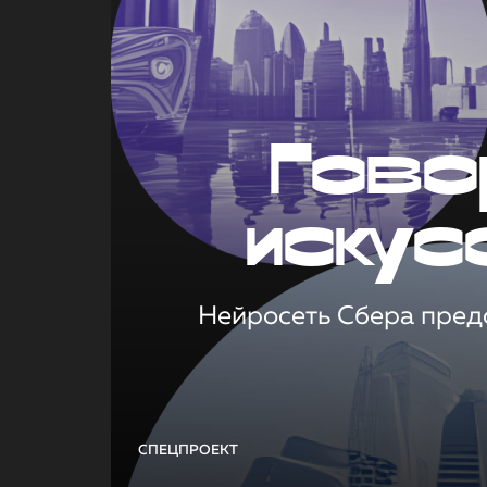
Гово
искус
Нейросеть Сбера предс
СПЕЦПРОЕКТ