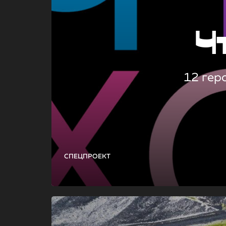
Ч
12 гер
СПЕЦПРОЕКТ