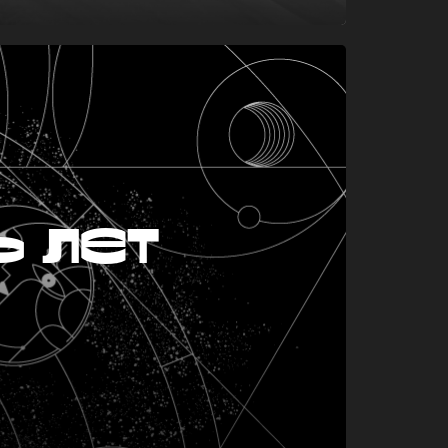
ь лет