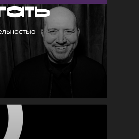
гать
ельностью