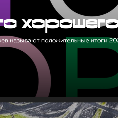
то хорошег
оев называют положительные итоги 20