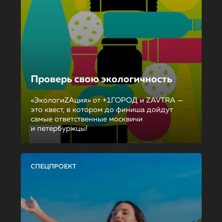
Проверь свою экологичность
«ЭкологиZAция» от +1ГОРОД и ZAVTRA —
это квест, в котором до финиша дойдут
самые ответственные москвичи
и петербуржцы!
СПЕЦПРОЕКТ