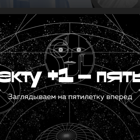
кту +1 — пят
Заглядываем на пятилетку вперед