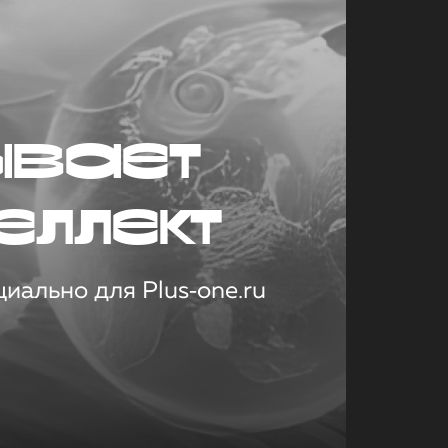
ывает
еллект
иально для Plus‑one.ru