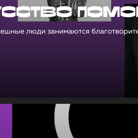
усство помо
пешные люди занимаются благотворит