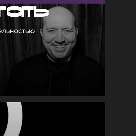
гать
ельностью