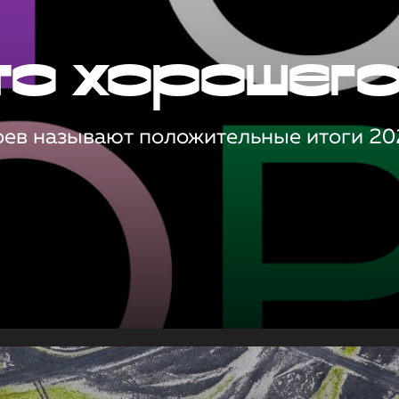
то хорошег
оев называют положительные итоги 20