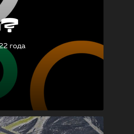
о?
22 года