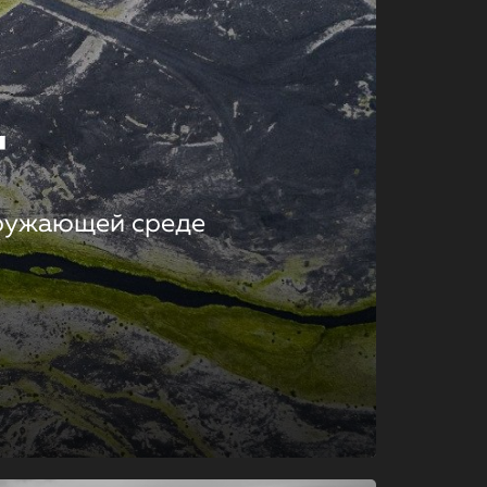
т
кружающей среде