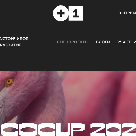
+1ПРЕ
УСТОЙЧИВОЕ
СПЕЦПРОЕКТЫ
БЛОГИ
УЧАСТН
РАЗВИТИЕ
COCUP 20