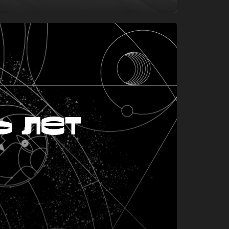
ь лет