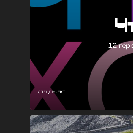
Ч
12 гер
СПЕЦПРОЕКТ