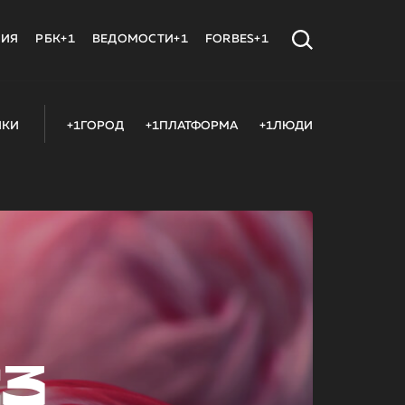
МИЯ
РБК+1
ВЕДОМОСТИ+1
FORBES+1
ИКИ
+1ГОРОД
+1ПЛАТФОРМА
+1ЛЮДИ
23