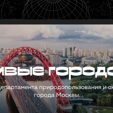
чивые город
 Департамента природопользования и 
города Москвы