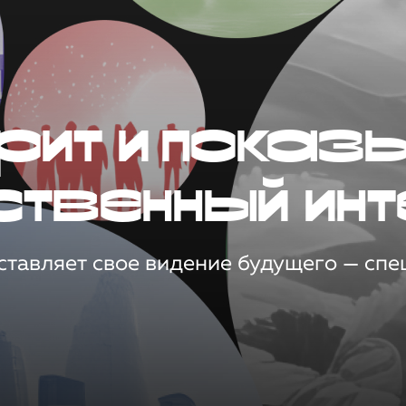
рит и показ
ственный инт
тавляет свое видение будущего — спец