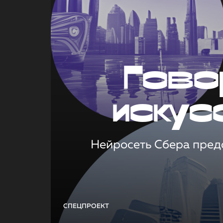
Гово
искус
Нейросеть Сбера предс
СПЕЦПРОЕКТ