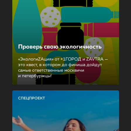
Проверь свою экологичность
«ЭкологиZAция» от +1ГОРОД и ZAVTRA —
это квест, в котором до финиша дойдут
самые ответственные москвичи
и петербуржцы!
СПЕЦПРОЕКТ