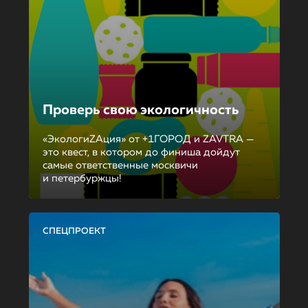
Проверь свою экологичность
«ЭкологиZAция» от +1ГОРОД и ZAVTRA —
это квест, в котором до финиша дойдут
самые ответственные москвичи
и петербуржцы!
СПЕЦПРОЕКТ