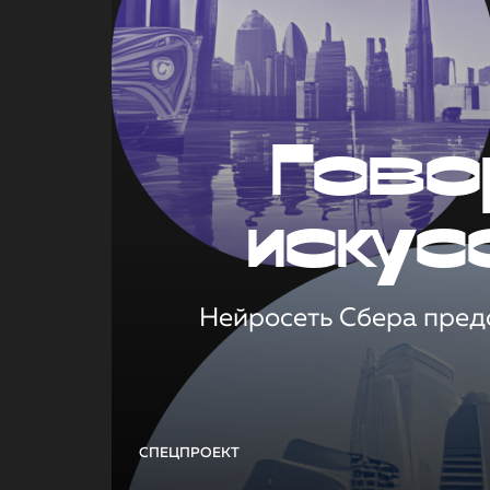
Гово
искус
Нейросеть Сбера предс
СПЕЦПРОЕКТ