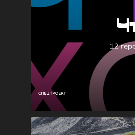
Ч
12 гер
СПЕЦПРОЕКТ