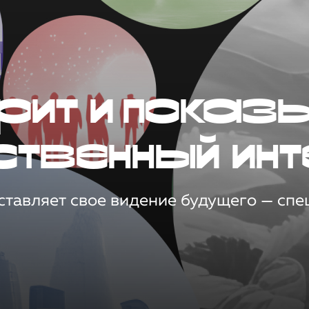
рит и показ
ственный инт
тавляет свое видение будущего — спец