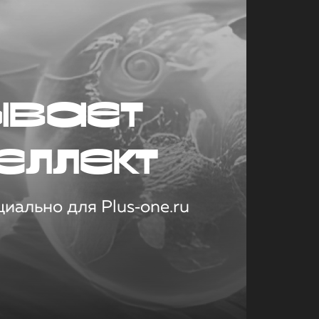
ывает
еллект
иально для Plus‑one.ru