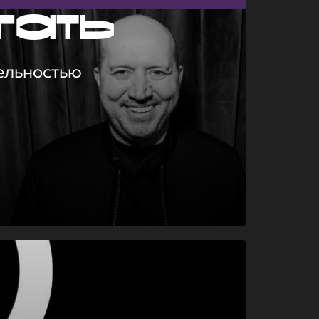
гать
ельностью