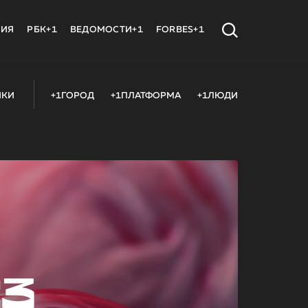
МИЯ
РБК+1
ВЕДОМОСТИ+1
FORBES+1
ИКИ
+1ГОРОД
+1ПЛАТФОРМА
+1ЛЮДИ
23