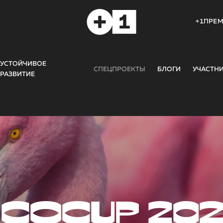
+1ПРЕ
УСТОЙЧИВОЕ
СПЕЦПРОЕКТЫ
БЛОГИ
УЧАСТН
РАЗВИТИЕ
COCUP 20