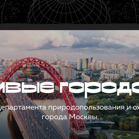
чивые город
 Департамента природопользования и 
города Москвы