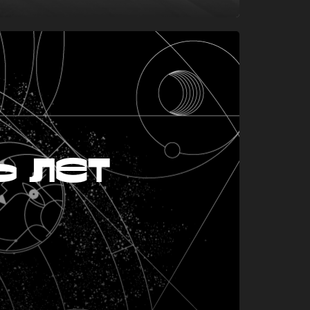
ь лет