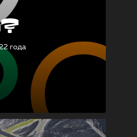
о?
22 года