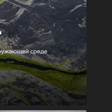
т
кружающей среде