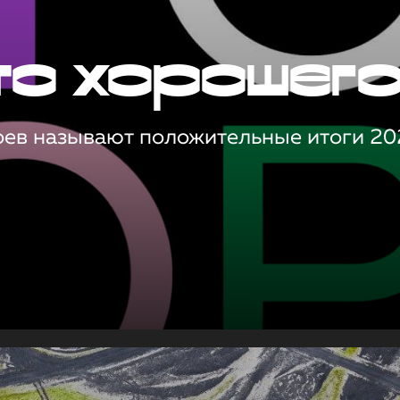
то хорошег
оев называют положительные итоги 20