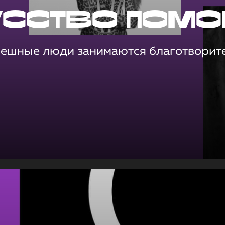
усство помо
пешные люди занимаются благотворит