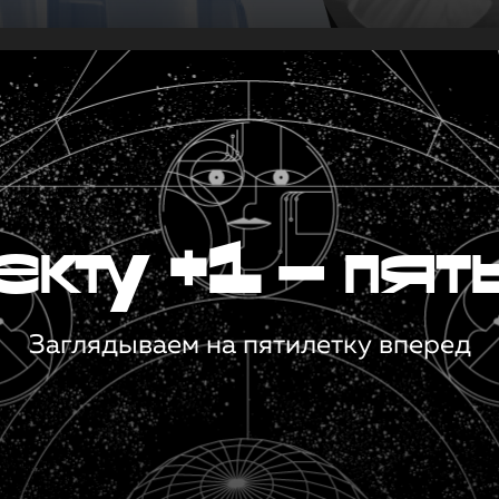
кту +1 — пят
Заглядываем на пятилетку вперед