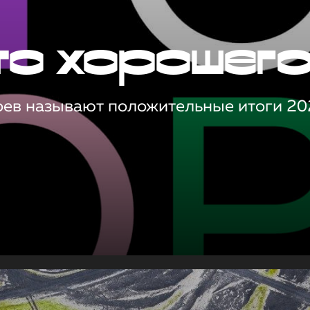
то хорошег
оев называют положительные итоги 20