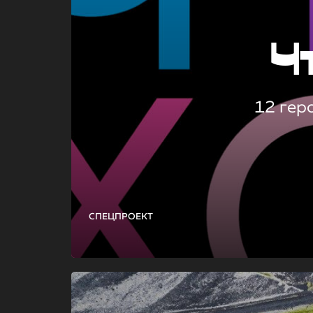
Ч
12 гер
СПЕЦПРОЕКТ