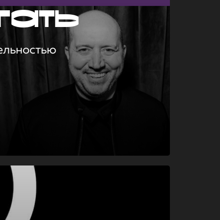
гать
ельностью