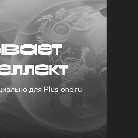
ывает
еллект
иально для Plus‑one.ru