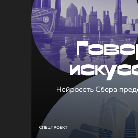
Гово
искус
Нейросеть Сбера предс
СПЕЦПРОЕКТ