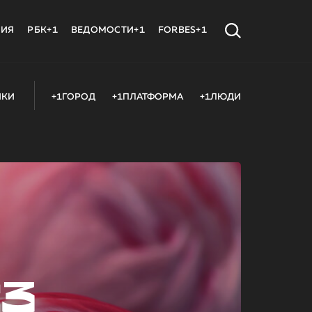
МИЯ
РБК+1
ВЕДОМОСТИ+1
FORBES+1
ИКИ
+1ГОРОД
+1ПЛАТФОРМА
+1ЛЮДИ
23