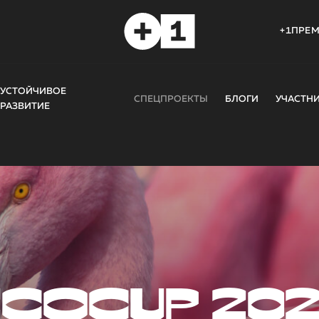
+1ПРЕ
УСТОЙЧИВОЕ
СПЕЦПРОЕКТЫ
БЛОГИ
УЧАСТН
РАЗВИТИЕ
COCUP 20