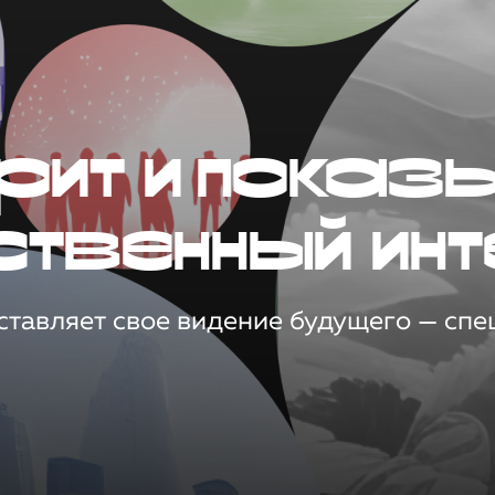
рит и показ
ственный инт
тавляет свое видение будущего — спец