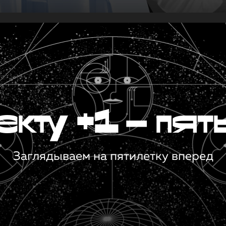
кту +1 — пят
Заглядываем на пятилетку вперед