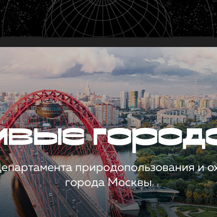
чивые город
 Департамента природопользования и 
города Москвы