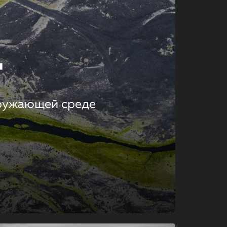
т
кружающей среде