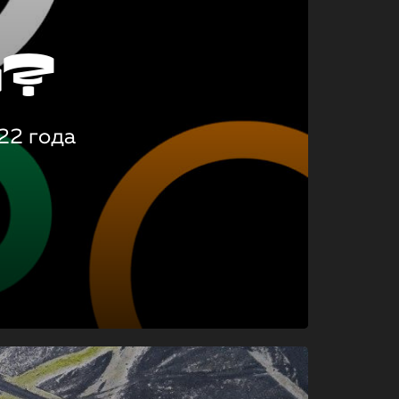
о?
22 года