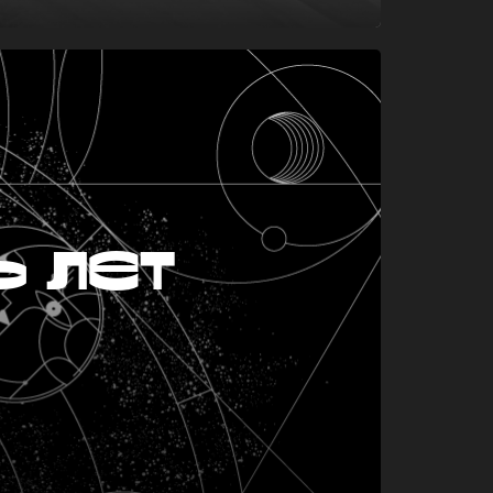
ь лет