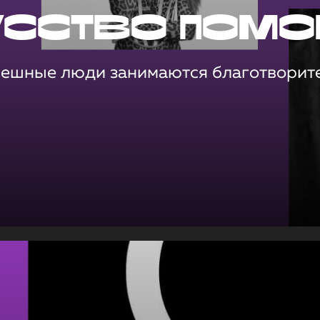
усство помо
пешные люди занимаются благотворит