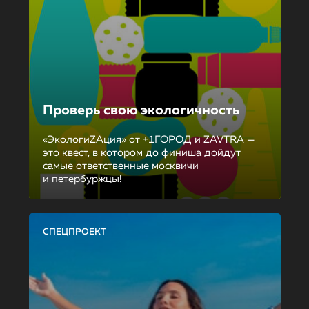
Проверь свою экологичность
«ЭкологиZAция» от +1ГОРОД и ZAVTRA —
это квест, в котором до финиша дойдут
самые ответственные москвичи
и петербуржцы!
СПЕЦПРОЕКТ