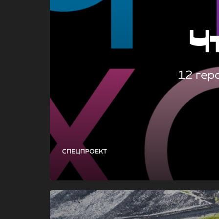
Ч
12 гер
СПЕЦПРОЕКТ