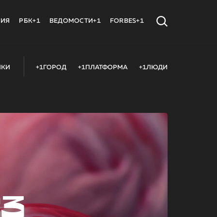
МИЯ
РБК+1
ВЕДОМОСТИ+1
FORBES+1
ИКИ
+1ГОРОД
+1ПЛАТФОРМА
+1ЛЮДИ
23