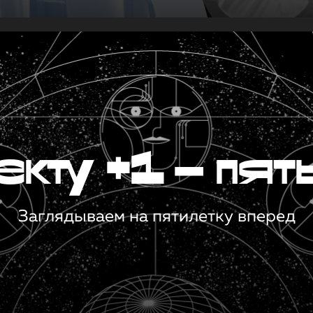
кту +1 — пят
Заглядываем на пятилетку вперед