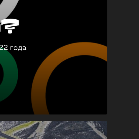
о?
22 года