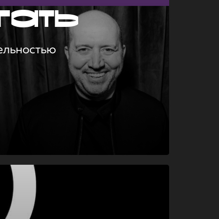
гать
ельностью