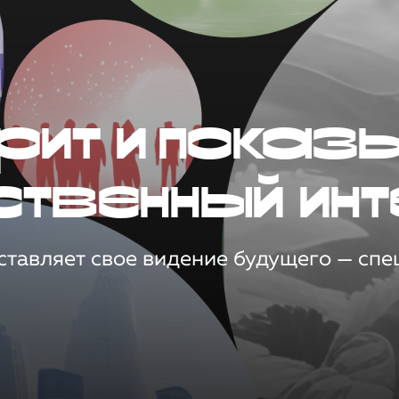
рит и показ
ственный инт
тавляет свое видение будущего — спец