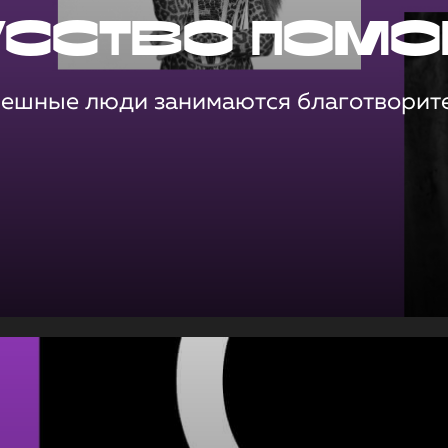
усство помо
пешные люди занимаются благотворит