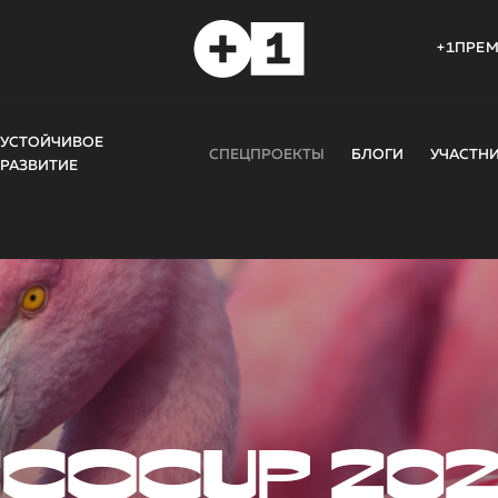
+1ПРЕ
УСТОЙЧИВОЕ
СПЕЦПРОЕКТЫ
БЛОГИ
УЧАСТН
РАЗВИТИЕ
COCUP 20