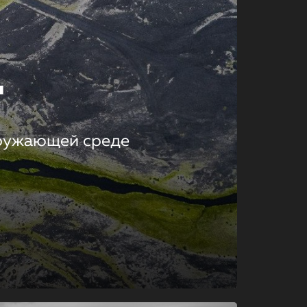
т
кружающей среде