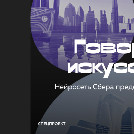
Гово
искус
Нейросеть Сбера предс
СПЕЦПРОЕКТ