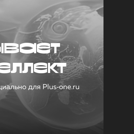
ывает
еллект
иально для Plus‑one.ru