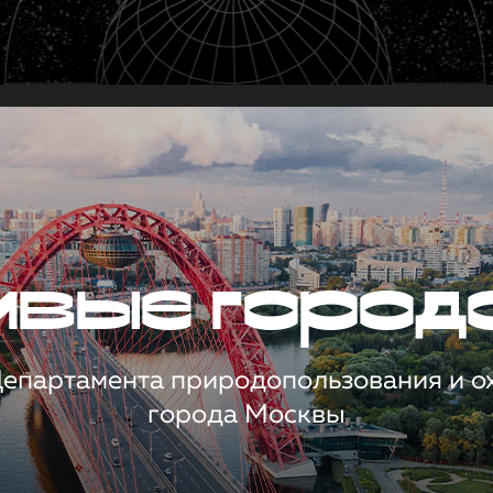
чивые город
 Департамента природопользования и 
города Москвы