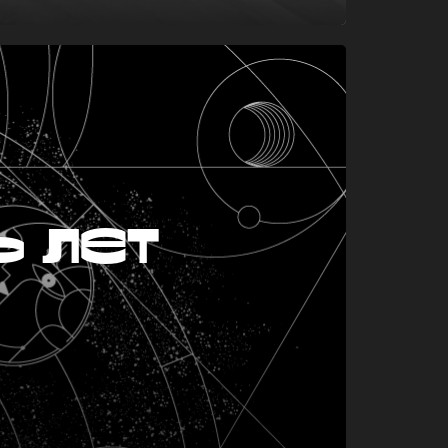
ь лет