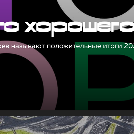
то хорошег
оев называют положительные итоги 20