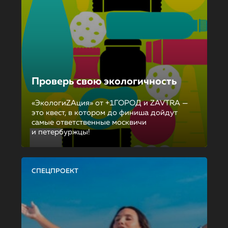
Проверь свою экологичность
«ЭкологиZAция» от +1ГОРОД и ZAVTRA —
это квест, в котором до финиша дойдут
самые ответственные москвичи
и петербуржцы!
СПЕЦПРОЕКТ