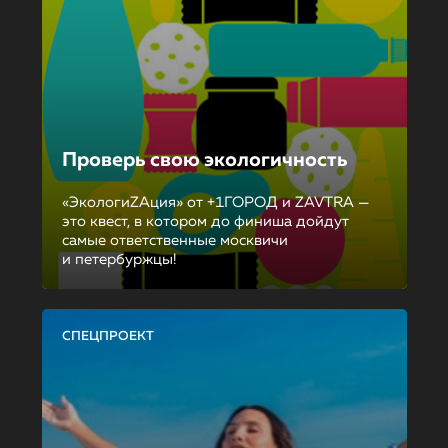
Проверь свою экологичность
«ЭкологиZAция» от +1ГОРОД и ZAVTRA —
это квест, в котором до финиша дойдут
самые ответственные москвичи
и петербуржцы!
СПЕЦПРОЕКТ