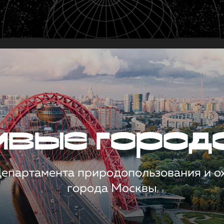
чивые город
 Департамента природопользования и 
города Москвы