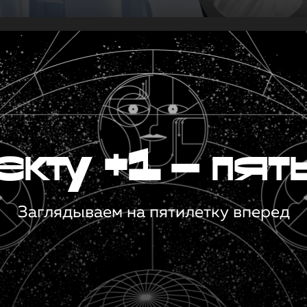
кту +1 — пят
Заглядываем на пятилетку вперед