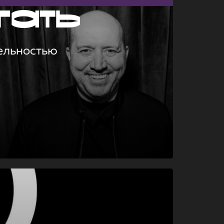
гать
ельностью