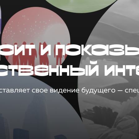
рит и показ
ственный инт
тавляет свое видение будущего — спец