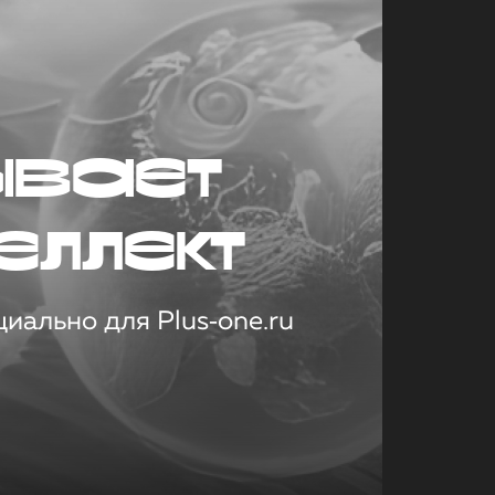
ывает
еллект
иально для Plus‑one.ru