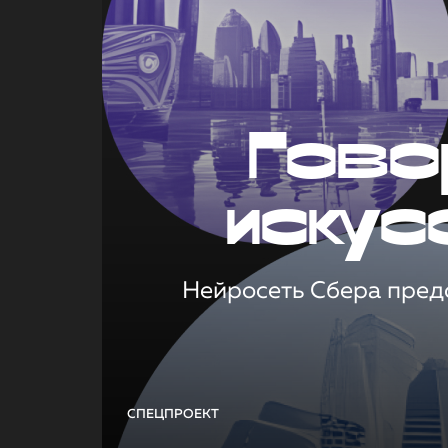
Гово
искус
Нейросеть Сбера предс
СПЕЦПРОЕКТ