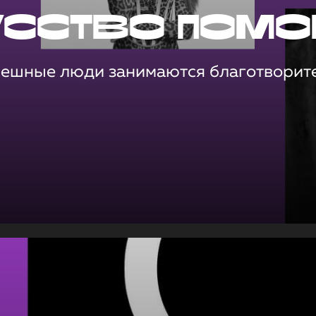
усство помо
пешные люди занимаются благотворит