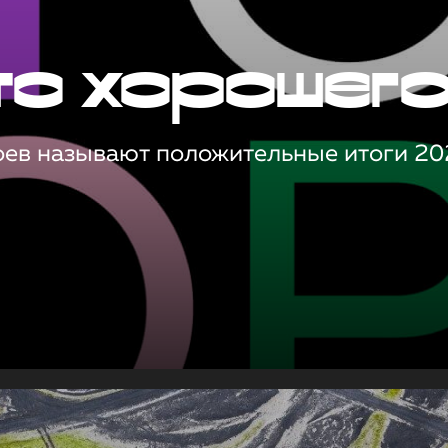
то хорошег
оев называют положительные итоги 20