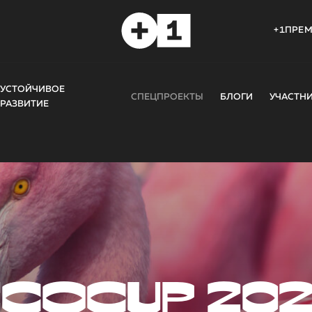
+1ПРЕ
УСТОЙЧИВОЕ
СПЕЦПРОЕКТЫ
БЛОГИ
УЧАСТН
РАЗВИТИЕ
COCUP 20