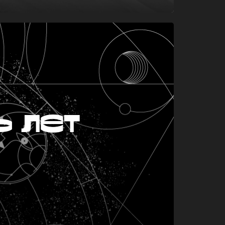
ь лет