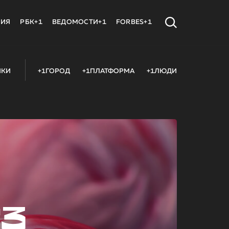
МИЯ
РБК+1
ВЕДОМОСТИ+1
FORBES+1
ИКИ
+1ГОРОД
+1ПЛАТФОРМА
+1ЛЮДИ
23