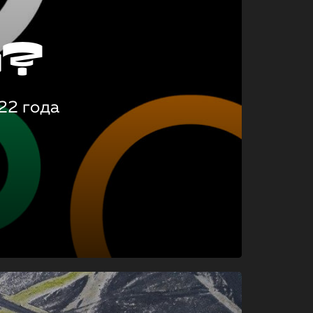
о?
22 года