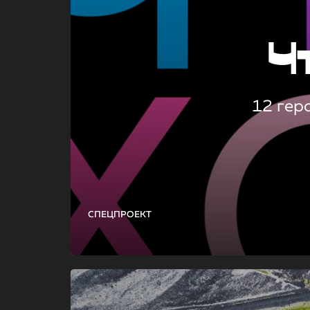
Ч
12 гер
СПЕЦПРОЕКТ