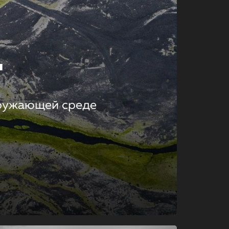
т
кружающей среде