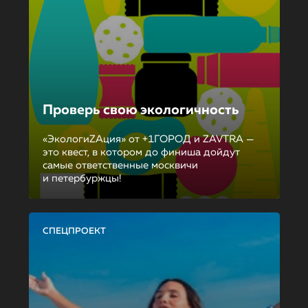
Проверь свою экологичность
«ЭкологиZAция» от +1ГОРОД и ZAVTRA —
это квест, в котором до финиша дойдут
самые ответственные москвичи
и петербуржцы!
СПЕЦПРОЕКТ