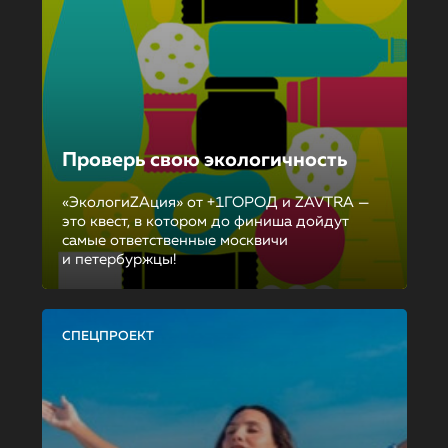
Проверь свою экологичность
«ЭкологиZAция» от +1ГОРОД и ZAVTRA —
это квест, в котором до финиша дойдут
самые ответственные москвичи
и петербуржцы!
СПЕЦПРОЕКТ