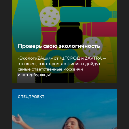
Проверь свою экологичность
«ЭкологиZAция» от +1ГОРОД и ZAVTRA —
это квест, в котором до финиша дойдут
самые ответственные москвичи
и петербуржцы!
СПЕЦПРОЕКТ