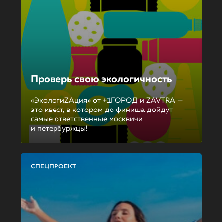
Проверь свою экологичность
«ЭкологиZAция» от +1ГОРОД и ZAVTRA —
это квест, в котором до финиша дойдут
самые ответственные москвичи
и петербуржцы!
СПЕЦПРОЕКТ