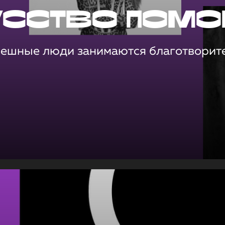
усство помо
пешные люди занимаются благотворит