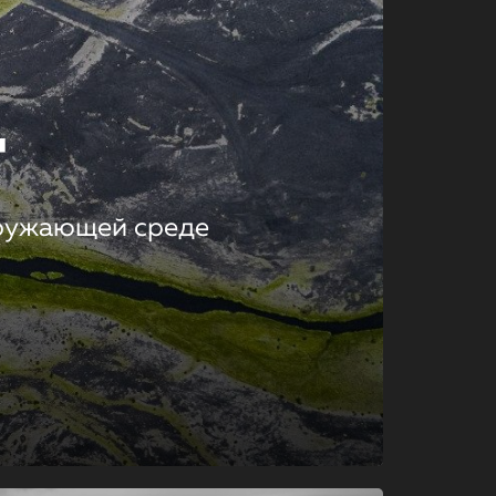
т
кружающей среде