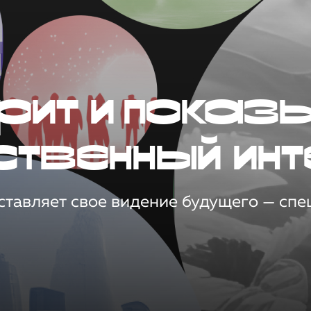
рит и показ
ственный инт
тавляет свое видение будущего — спец