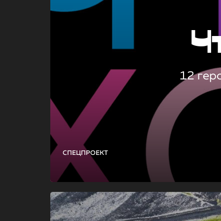
Ч
12 гер
СПЕЦПРОЕКТ