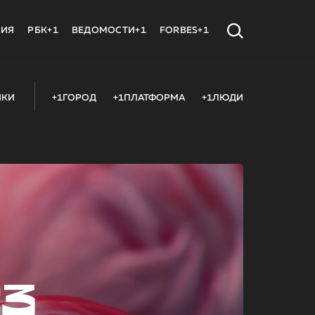
МИЯ
РБК+1
ВЕДОМОСТИ+1
FORBES+1
ИКИ
+1ГОРОД
+1ПЛАТФОРМА
+1ЛЮДИ
23