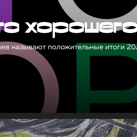
то хорошег
оев называют положительные итоги 20