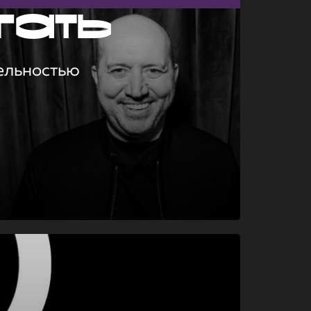
гать
ельностью