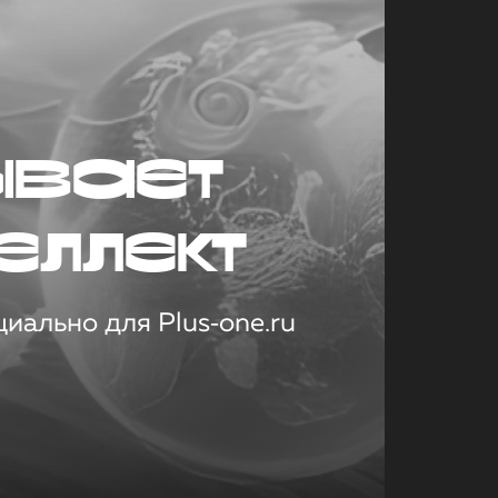
ывает
еллект
иально для Plus‑one.ru