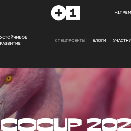
+1ПРЕ
УСТОЙЧИВОЕ
СПЕЦПРОЕКТЫ
БЛОГИ
УЧАСТН
РАЗВИТИЕ
COCUP 20