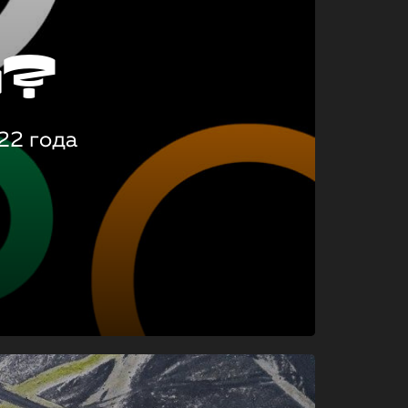
о?
22 года