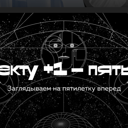
кту +1 — пят
Заглядываем на пятилетку вперед