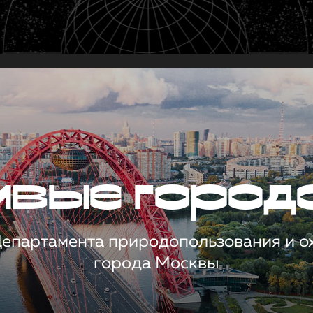
чивые город
 Департамента природопользования и 
города Москвы