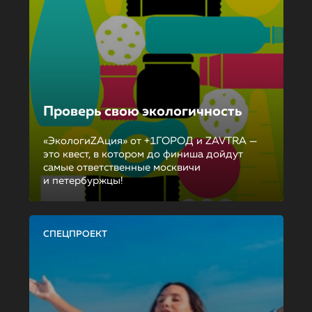
Проверь свою экологичность
«ЭкологиZAция» от +1ГОРОД и ZAVTRA —
это квест, в котором до финиша дойдут
самые ответственные москвичи
и петербуржцы!
СПЕЦПРОЕКТ