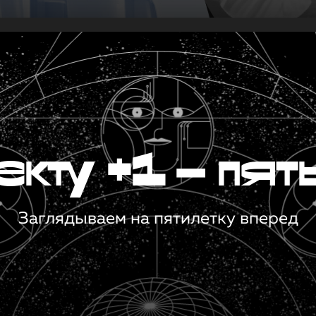
кту +1 — пят
Заглядываем на пятилетку вперед