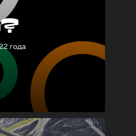
о?
22 года