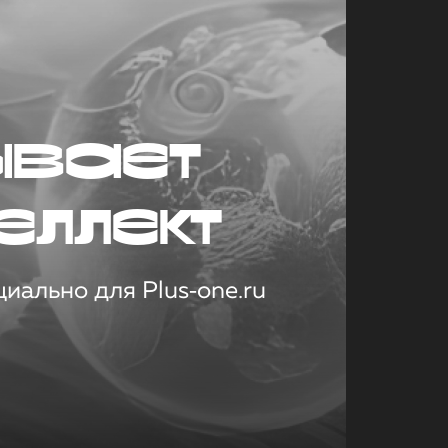
ывает
еллект
иально для Plus‑one.ru