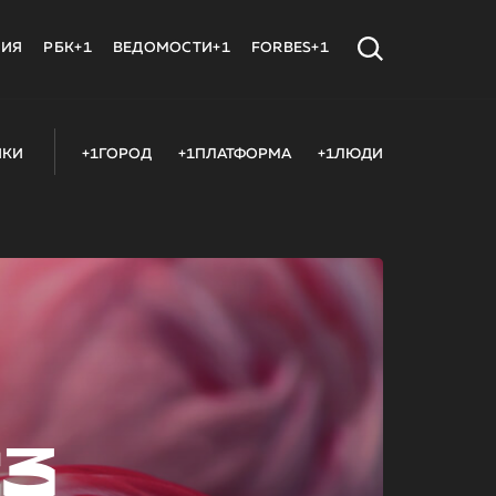
МИЯ
РБК+1
ВЕДОМОСТИ+1
FORBES+1
ИКИ
+1ГОРОД
+1ПЛАТФОРМА
+1ЛЮДИ
23