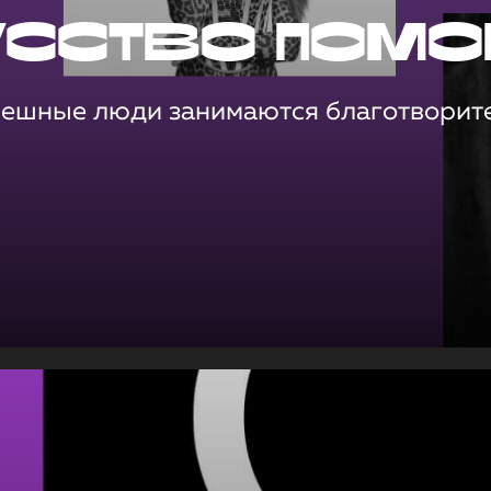
усство помо
пешные люди занимаются благотворит