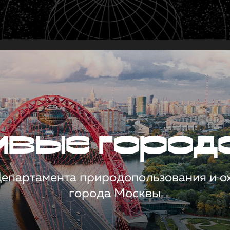
чивые город
 Департамента природопользования и 
города Москвы