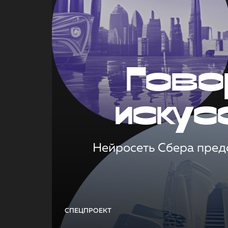
Гово
искус
Нейросеть Сбера предс
СПЕЦПРОЕКТ