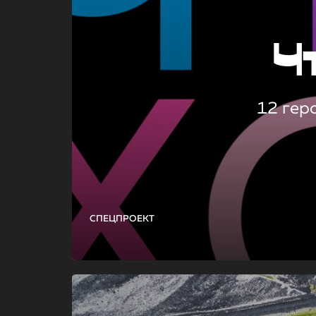
Ч
12 гер
СПЕЦПРОЕКТ