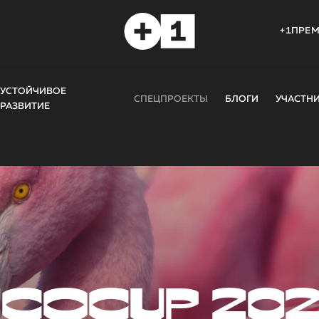
+1ПРЕ
УСТОЙЧИВОЕ
СПЕЦПРОЕКТЫ
БЛОГИ
УЧАСТН
РАЗВИТИЕ
COCUP 20