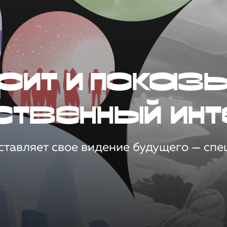
рит и показ
ственный инт
тавляет свое видение будущего — спец