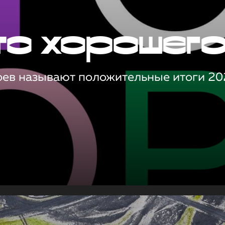
то хорошег
оев называют положительные итоги 20