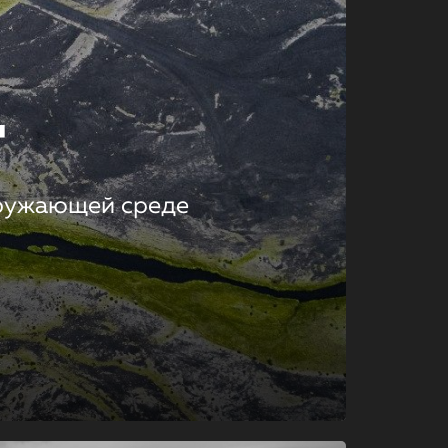
т
кружающей среде