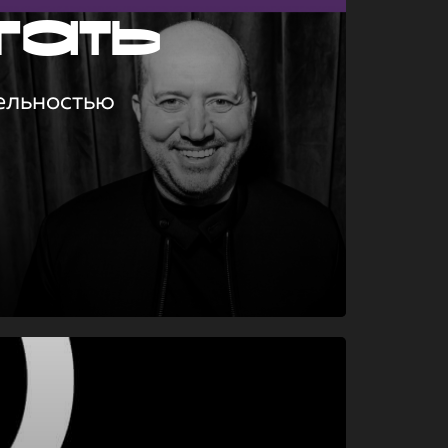
гать
ельностью