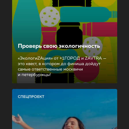
Проверь свою экологичность
«ЭкологиZAция» от +1ГОРОД и ZAVTRA —
это квест, в котором до финиша дойдут
самые ответственные москвичи
и петербуржцы!
СПЕЦПРОЕКТ