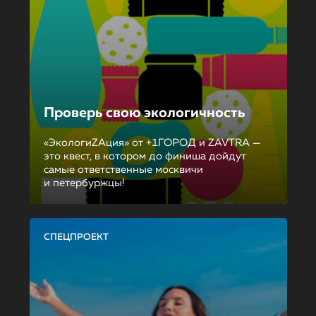
Проверь свою экологичность
«ЭкологиZAция» от +1ГОРОД и ZAVTRA —
это квест, в котором до финиша дойдут
самые ответственные москвичи
и петербуржцы!
СПЕЦПРОЕКТ