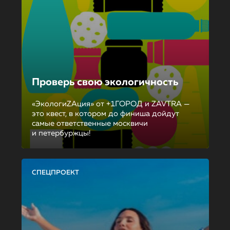
Проверь свою экологичность
«ЭкологиZAция» от +1ГОРОД и ZAVTRA —
это квест, в котором до финиша дойдут
самые ответственные москвичи
и петербуржцы!
СПЕЦПРОЕКТ