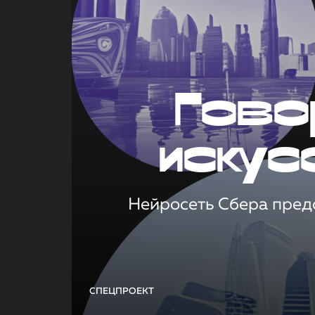
Гово
искус
Нейросеть Сбера предс
СПЕЦПРОЕКТ