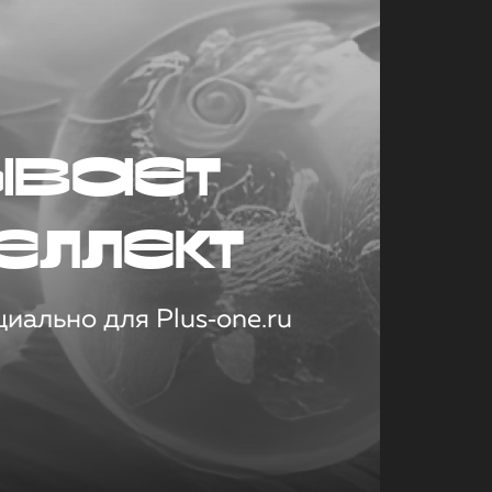
ывает
еллект
иально для Plus‑one.ru