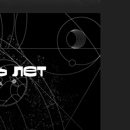
ь лет