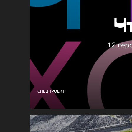
Ч
12 гер
СПЕЦПРОЕКТ