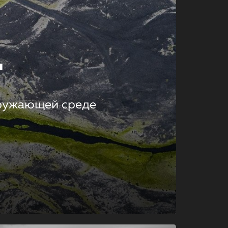
т
кружающей среде