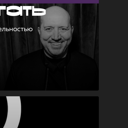
гать
ельностью