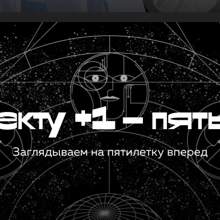
кту +1 — пят
Заглядываем на пятилетку вперед