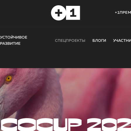
+1ПРЕ
УСТОЙЧИВОЕ
СПЕЦПРОЕКТЫ
БЛОГИ
УЧАСТН
РАЗВИТИЕ
COCUP 20