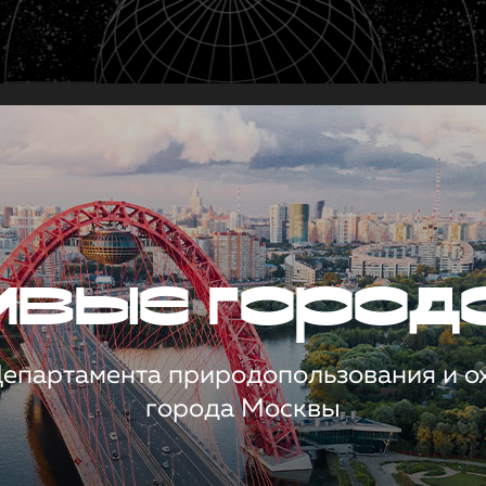
чивые город
 Департамента природопользования и 
города Москвы