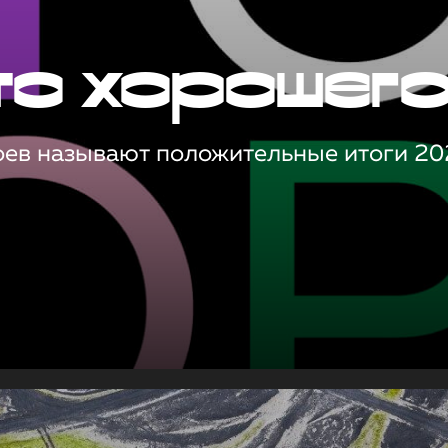
то хорошег
оев называют положительные итоги 20