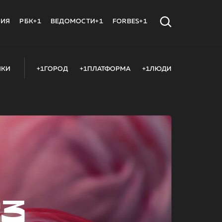
МИЯ
РБК+1
ВЕДОМОСТИ+1
FORBES+1
ИКИ
+1ГОРОД
+1ПЛАТФОРМА
+1ЛЮДИ
23