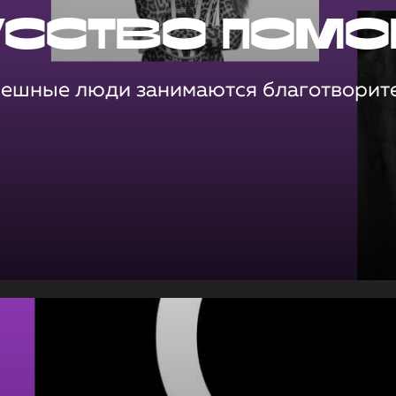
усство помо
пешные люди занимаются благотворит