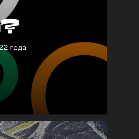
о?
22 года