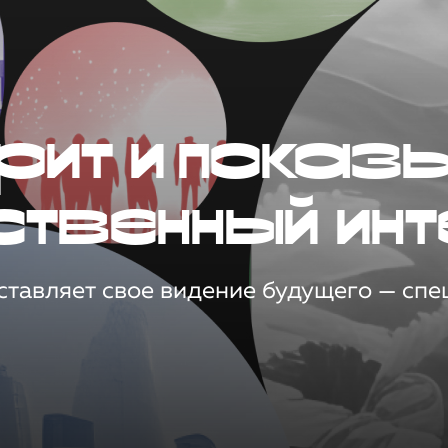
рит и показ
ственный инт
тавляет свое видение будущего — спец