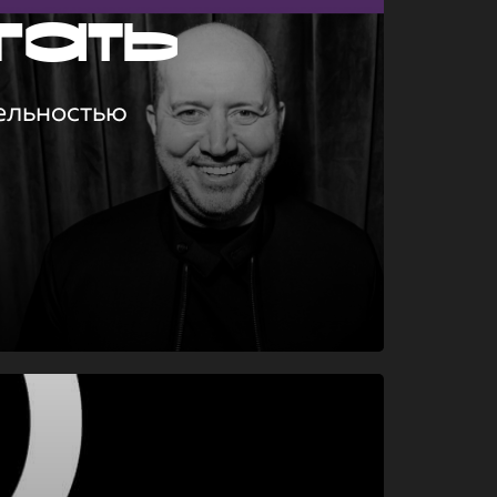
гать
ельностью