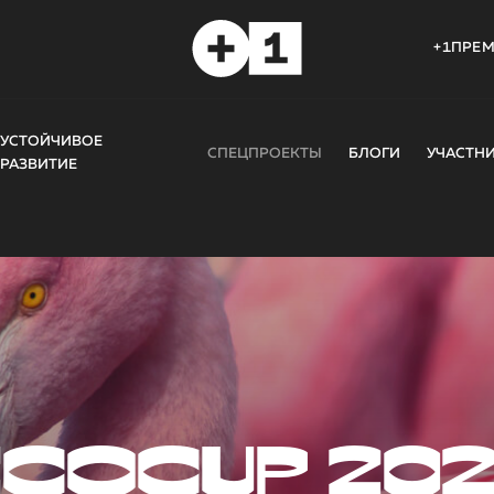
+1ПРЕ
УСТОЙЧИВОЕ
СПЕЦПРОЕКТЫ
БЛОГИ
УЧАСТН
РАЗВИТИЕ
COCUP 20