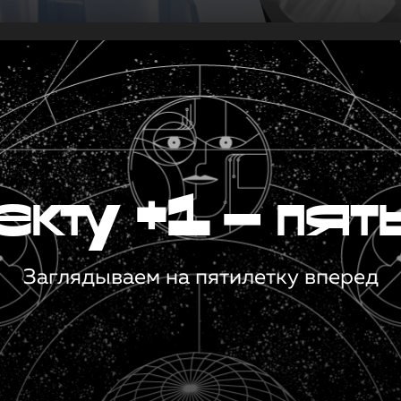
кту +1 — пят
Заглядываем на пятилетку вперед