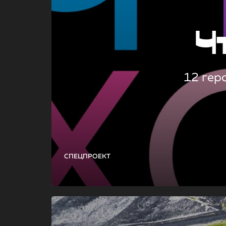
Ч
12 гер
СПЕЦПРОЕКТ