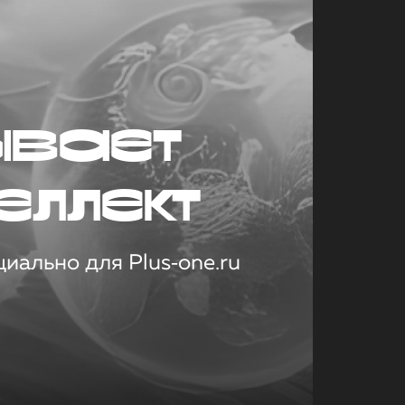
ывает
еллект
иально для Plus‑one.ru