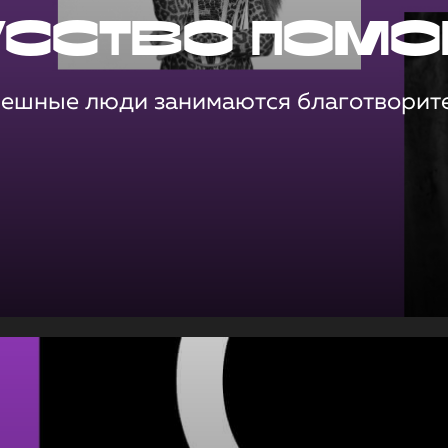
усство помо
пешные люди занимаются благотворит