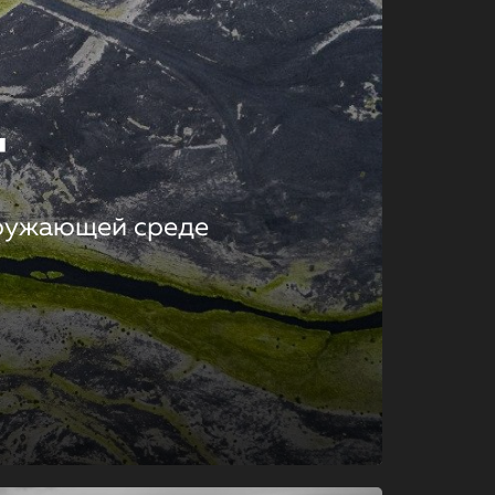
т
кружающей среде