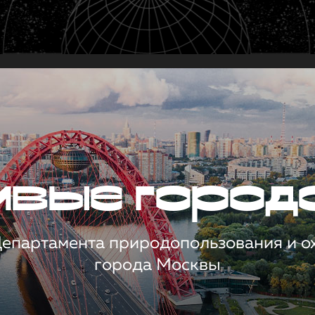
чивые город
 Департамента природопользования и 
города Москвы