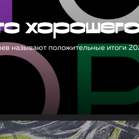
то хорошег
оев называют положительные итоги 20