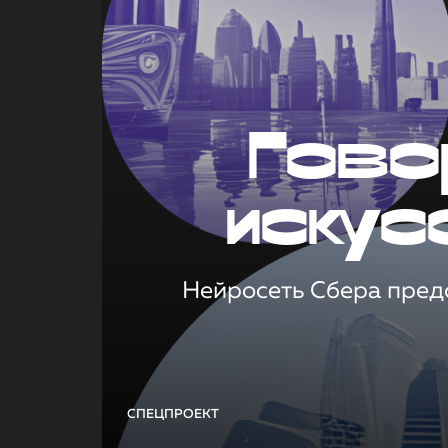
Гово
искус
Нейросеть Сбера предс
СПЕЦПРОЕКТ