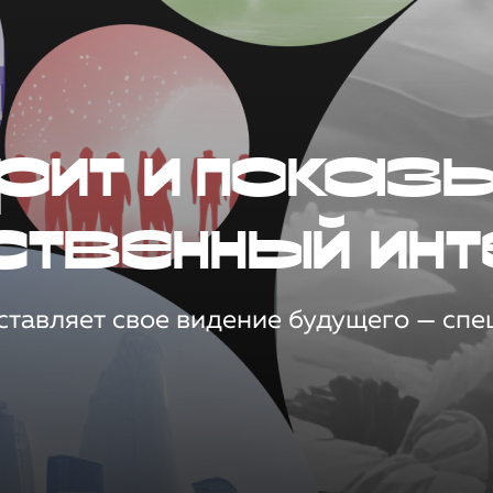
рит и показ
ственный инт
тавляет свое видение будущего — спец