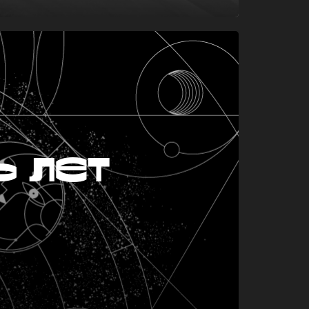
ь лет