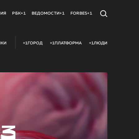
МИЯ
РБК+1
ВЕДОМОСТИ+1
FORBES+1
ИКИ
+1ГОРОД
+1ПЛАТФОРМА
+1ЛЮДИ
23