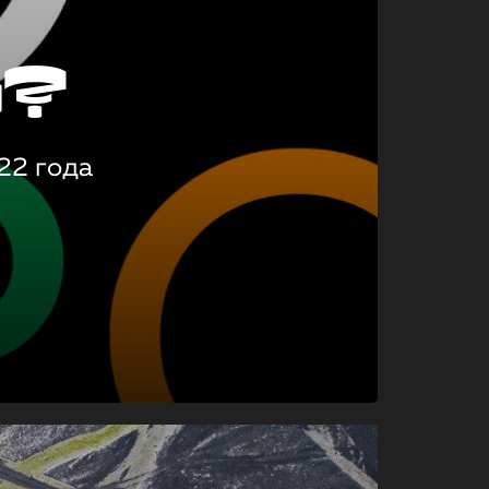
о?
22 года