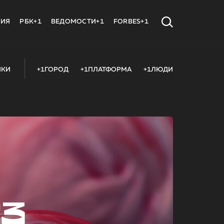
МИЯ
РБК+1
ВЕДОМОСТИ+1
FORBES+1
ИКИ
+1ГОРОД
+1ПЛАТФОРМА
+1ЛЮДИ
23