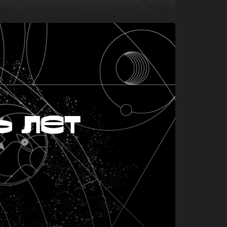
ь лет