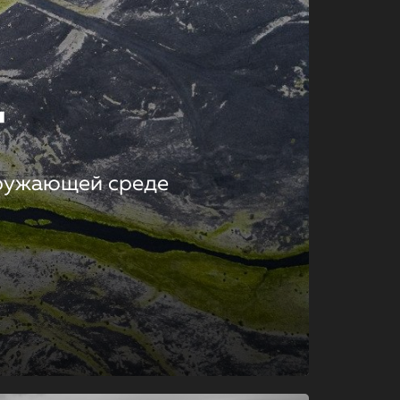
т
кружающей среде