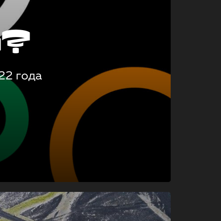
о?
22 года