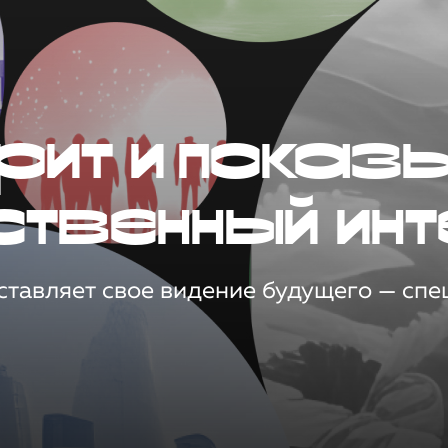
рит и показ
ственный инт
тавляет свое видение будущего — спец