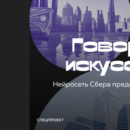
Гово
искус
Нейросеть Сбера предс
СПЕЦПРОЕКТ