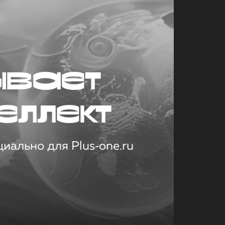
ывает
еллект
иально для Plus‑one.ru