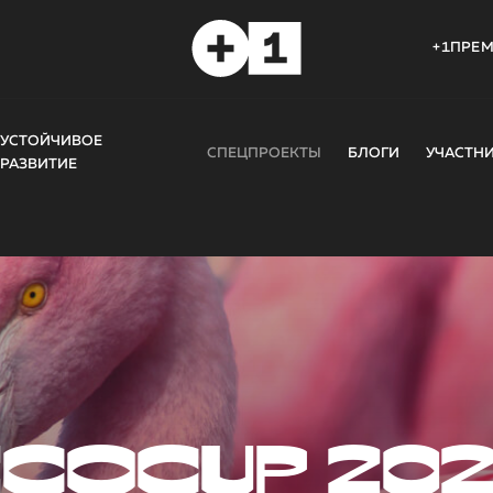
+1ПРЕ
УСТОЙЧИВОЕ
СПЕЦПРОЕКТЫ
БЛОГИ
УЧАСТН
РАЗВИТИЕ
COCUP 20