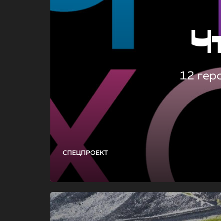
Ч
12 гер
СПЕЦПРОЕКТ