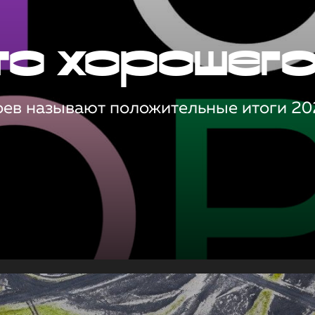
то хорошег
оев называют положительные итоги 20