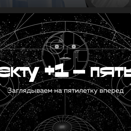
кту +1 — пят
Заглядываем на пятилетку вперед