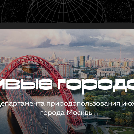
чивые город
 Департамента природопользования и 
города Москвы