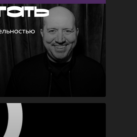
гать
ельностью