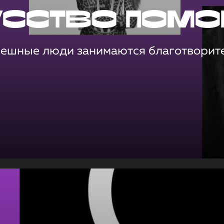
усство помо
пешные люди занимаются благотворит