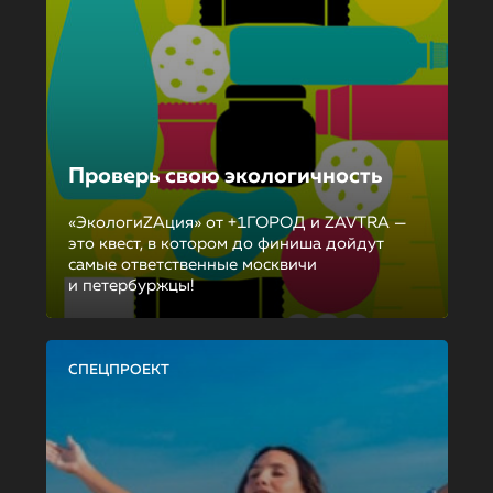
Проверь свою экологичность
«ЭкологиZAция» от +1ГОРОД и ZAVTRA —
это квест, в котором до финиша дойдут
самые ответственные москвичи
и петербуржцы!
СПЕЦПРОЕКТ