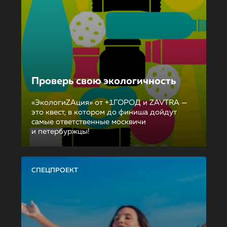
Проверь свою экологичность
«ЭкологиZAция» от +1ГОРОД и ZAVTRA —
это квест, в котором до финиша дойдут
самые ответственные москвичи
и петербуржцы!
СПЕЦПРОЕКТ