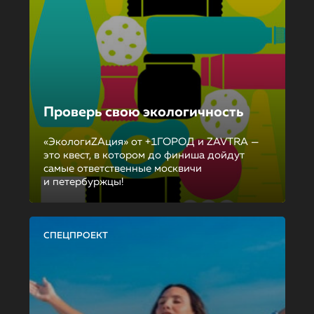
Проверь свою экологичность
«ЭкологиZAция» от +1ГОРОД и ZAVTRA —
это квест, в котором до финиша дойдут
самые ответственные москвичи
и петербуржцы!
СПЕЦПРОЕКТ