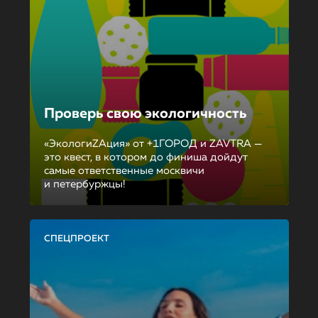
Проверь свою экологичность
«ЭкологиZAция» от +1ГОРОД и ZAVTRA —
это квест, в котором до финиша дойдут
самые ответственные москвичи
и петербуржцы!
СПЕЦПРОЕКТ