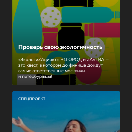
Проверь свою экологичность
«ЭкологиZAция» от +1ГОРОД и ZAVTRA —
это квест, в котором до финиша дойдут
самые ответственные москвичи
и петербуржцы!
СПЕЦПРОЕКТ