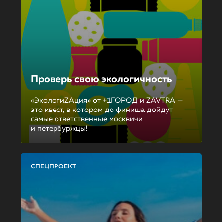
Проверь свою экологичность
«ЭкологиZAция» от +1ГОРОД и ZAVTRA —
это квест, в котором до финиша дойдут
самые ответственные москвичи
и петербуржцы!
СПЕЦПРОЕКТ