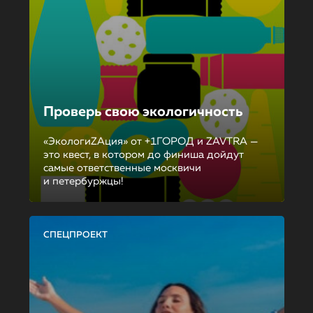
Проверь свою экологичность
«ЭкологиZAция» от +1ГОРОД и ZAVTRA —
это квест, в котором до финиша дойдут
самые ответственные москвичи
и петербуржцы!
СПЕЦПРОЕКТ