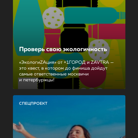
Проверь свою экологичность
«ЭкологиZAция» от +1ГОРОД и ZAVTRA —
это квест, в котором до финиша дойдут
самые ответственные москвичи
и петербуржцы!
СПЕЦПРОЕКТ