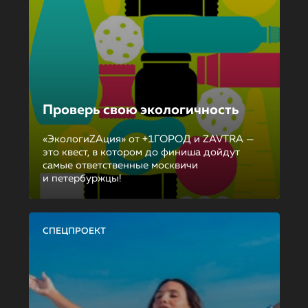
Проверь свою экологичность
«ЭкологиZAция» от +1ГОРОД и ZAVTRA —
это квест, в котором до финиша дойдут
самые ответственные москвичи
и петербуржцы!
СПЕЦПРОЕКТ