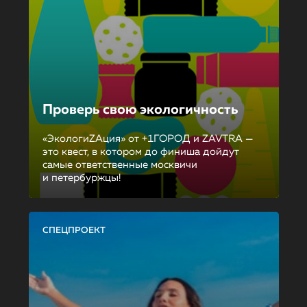
Проверь свою экологичность
«ЭкологиZAция» от +1ГОРОД и ZAVTRA —
это квест, в котором до финиша дойдут
самые ответственные москвичи
и петербуржцы!
СПЕЦПРОЕКТ