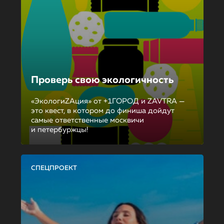
Проверь свою экологичность
«ЭкологиZAция» от +1ГОРОД и ZAVTRA —
это квест, в котором до финиша дойдут
самые ответственные москвичи
и петербуржцы!
СПЕЦПРОЕКТ