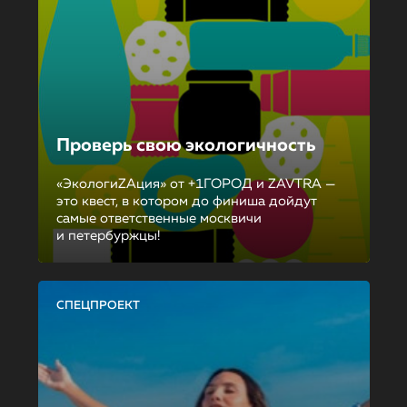
Проверь свою экологичность
«ЭкологиZAция» от +1ГОРОД и ZAVTRA —
это квест, в котором до финиша дойдут
самые ответственные москвичи
и петербуржцы!
СПЕЦПРОЕКТ